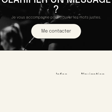
?
Je vous accompagne pour trouver les mots justes.
Me contacter
Infos
Navigation
Mentions
Accueil
légales
Qui suis-je ?
Politique de
Accompagnement
confidentialité
Méthode &
approche