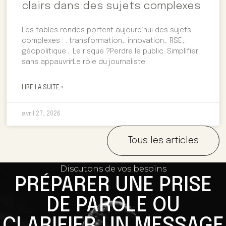
clairs dans des sujets complexes
Les tables rondes portent aujourd’hui des sujets
complexes : . transformation,. innovation,. RSE,.
géopolitique… Le risque ?Perdre le public. Simplifier
sans appauvrirLe rôle du journaliste
LIRE LA SUITE »
avril 27, 2026
Tous les articles
Discutons de vos besoins
PRÉPARER UNE PRISE
DE PAROLE OU
CLARIFIER UN MESSAGE