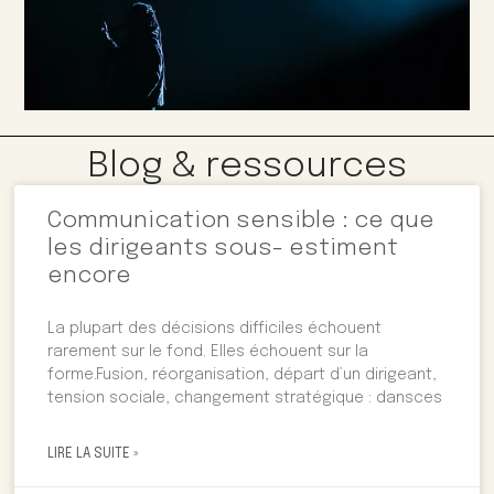
Blog & ressources
Communication sensible : ce que
les dirigeants sous- estiment
encore
La plupart des décisions difficiles échouent
rarement sur le fond. Elles échouent sur la
forme.Fusion, réorganisation, départ d’un dirigeant,
tension sociale, changement stratégique : dansces
LIRE LA SUITE »