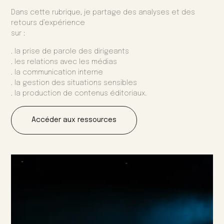
Dans cette rubrique, je partage des analyses et des
retours d’expérience
sur :
.
la prise de parole des dirigeants
.
les relations avec les médias
.
la communication interne
.
la gestion des situations sensibles
.
la production de contenus éditoriaux.
Accéder aux ressources